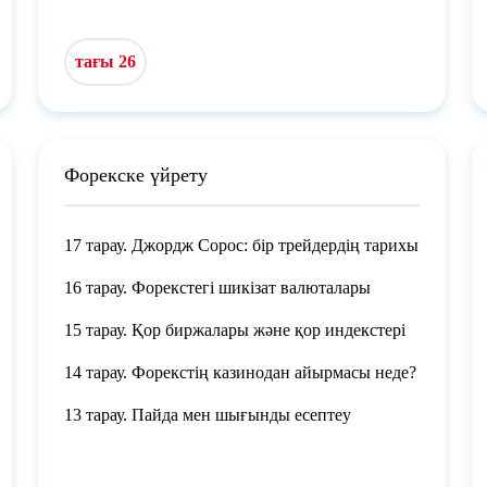
тағы 26
Форекске үйрету
17 тарау. Джордж Сорос: бір трейдердің тарихы
16 тарау. Форекстегі шикізат валюталары
15 тарау. Қор биржалары және қор индекстері
14 тарау. Форекстің казинодан айырмасы неде?
13 тарау. Пайда мен шығынды есептеу