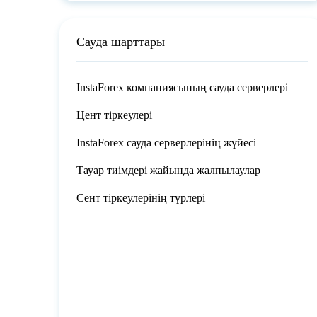
Сауда шарттары
InstaForex компаниясының сауда серверлері
Цент тіркеулері
InstaForex сауда серверлерінің жүйесі
Тауар тиімдері жайында жалпылаулар
Сент тіркеулерінің түрлері