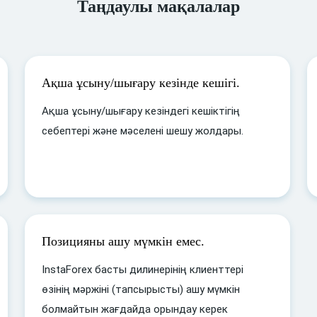
Таңдаулы мақалалар
Ақша ұсыну/шығару кезінде кешігі.
Ақша ұсыну/шығару кезіндегі кешіктігің
себептері және мәселені шешу жолдары.
Позицияны ашу мүмкін емес.
InstaForex басты дилинерінің клиенттері
өзінің мәржіні (тапсырысты) ашу мүмкін
болмайтын жағдайда орындау керек