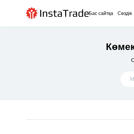
Бас сайтқа
Сөздік
Көмек
С