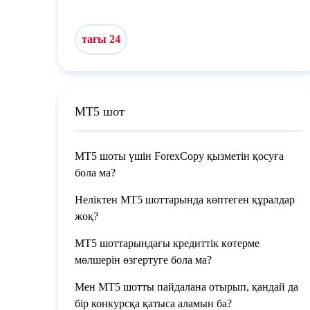
тағы 24
МТ5 шот
МТ5 шоты үшін ForexCopy қызметін қосуға
бола ма?
Неліктен MT5 шоттарында көптеген құралдар
жоқ?
МТ5 шоттарындағы кредиттік көтерме
мөлшерін өзгертуге бола ма?
Мен МТ5 шотты пайдалана отырып, қандай да
бір конкурсқа қатыса аламын ба?