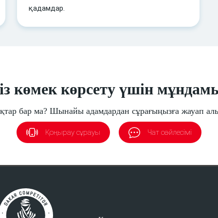
қадамдар.
із көмек көрсету үшін мұндам
қтар бар ма? Шынайы адамдардан сұрағыңызға жауап ал
Қоңырау сұрауы
Чат сөйлесімі