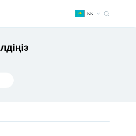
KK
лдіңіз