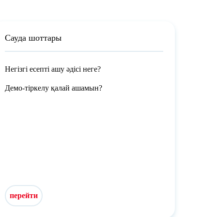
Сауда шоттары
Негізгі есепті ашу әдісі неге?
Демо-тіркелу қалай ашамын?
перейти