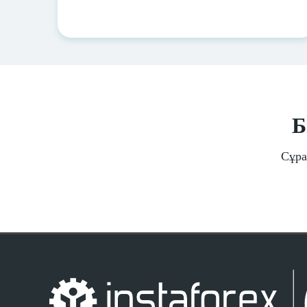
Б
Сұра