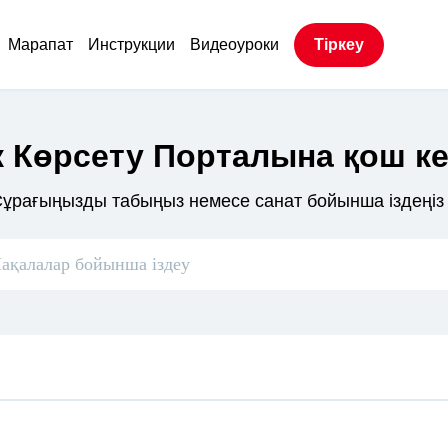
Марапат
Инструкции
Видеоуроки
Тіркеу
 Көрсету Порталына қош ке
ұрағыңызды табыңыз немесе санат бойынша іздеңіз