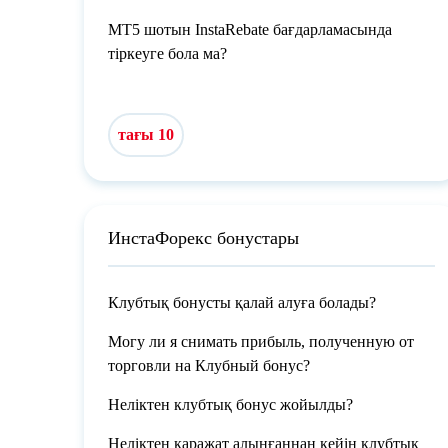
МТ5 шотын InstaRebate бағдарламасында
тіркеуге бола ма?
тағы 10
ИнстаФорекс бонустары
Клубтық бонусты қалай алуға болады?
Могу ли я снимать прибыль, полученную от
торговли на Клубный бонус?
Неліктен клубтық бонус жойылды?
Неліктен қаражат алынғаннан кейін клубтық