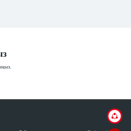
ыз
ыңыз.